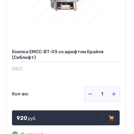
Кнопка EMCC-BT-03 со шрифтом Брайля
(Сиблифт)
EMCC
Кол-во:
920
руб.